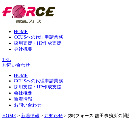
Skip
to
content
HOME
CCUSへの代理申請業務
採用支援・HP作成支援
会社概要
TEL
お問い合わせ
HOME
CCUSへの代理申請業務
採用支援・HP作成支援
会社概要
新着情報
お問い合わせ
HOME
>
新着情報
>
お知らせ
>
(株)フォース 熱田事務所の