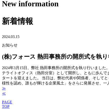
New information
新着情報
2024.03.15
お知らせ
(株)フォース 熱田事務所の開所式を執
2024年3月15日、弊社 熱田事務所の開所式を執り行いまし
テライトオフィス（熱田分室）として開所し、ともに歩んで
タートを迎えました。 当日は、弊社代表や関係者、そしてと
様性を認め、誰もが輝ける企業風土」をさらに発展させ、一
≫
投
≪
稿
PAGE
ナ
TOP