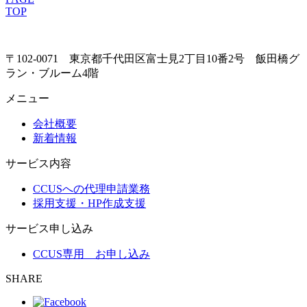
ナ
TOP
ビ
ゲ
〒102-0071 東京都千代田区富士見2丁目10番2号 飯田橋グ
ー
ラン・ブルーム4階
シ
メニュー
ョ
会社概要
ン
新着情報
サービス内容
CCUSへの代理申請業務
採用支援・HP作成支援
サービス申し込み
CCUS専用 お申し込み
SHARE