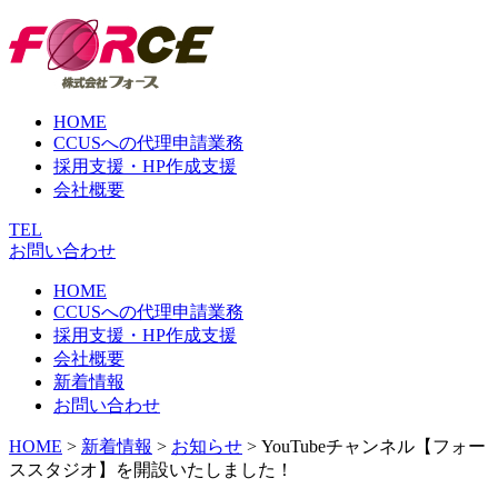
Skip
to
content
HOME
CCUSへの代理申請業務
採用支援・HP作成支援
会社概要
TEL
お問い合わせ
HOME
CCUSへの代理申請業務
採用支援・HP作成支援
会社概要
新着情報
お問い合わせ
HOME
>
新着情報
>
お知らせ
>
YouTubeチャンネル【フォー
ススタジオ】を開設いたしました！